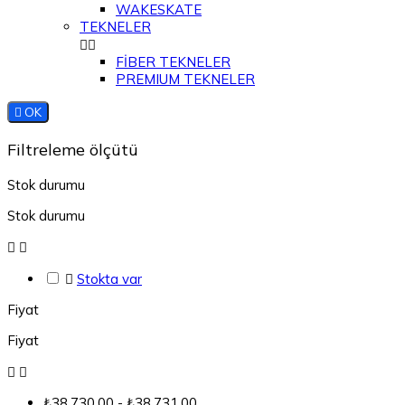
WAKESKATE
TEKNELER


FİBER TEKNELER
PREMIUM TEKNELER

OK
Filtreleme ölçütü
Stok durumu
Stok durumu



Stokta var
Fiyat
Fiyat


₺38.730,00 - ₺38.731,00