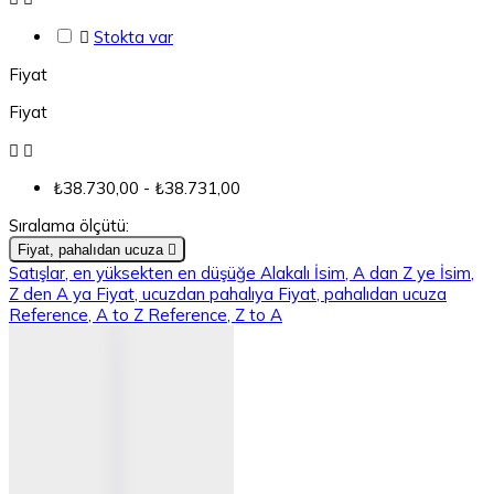

Stokta var
Fiyat
Fiyat


₺38.730,00 - ₺38.731,00
Sıralama ölçütü:
Fiyat, pahalıdan ucuza

Satışlar, en yüksekten en düşüğe
Alakalı
İsim, A dan Z ye
İsim,
Z den A ya
Fiyat, ucuzdan pahalıya
Fiyat, pahalıdan ucuza
Reference, A to Z
Reference, Z to A