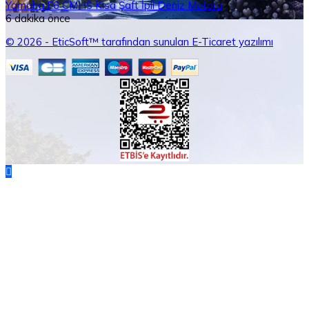
Yamaha F6 CMHS Kısa Şaft İpli Deniz Motoru
6 dakika önce
© 2026 - EticSoft™ tarafından sunulan E-Ticaret yazılımı
