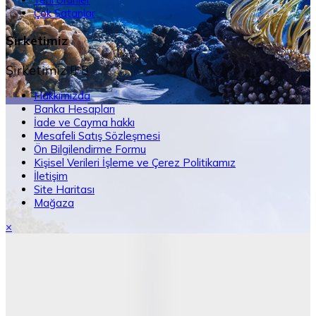
Çok Satanlar
Şirketimiz
Şirketimiz


Hakkımızda
Banka Hesapları
İade ve Cayma hakkı
Mesafeli Satış Sözleşmesi
Ön Bilgilendirme Formu
Kişisel Verileri İşleme ve Çerez Politikamız
İletişim
Site Haritası
Mağaza
×