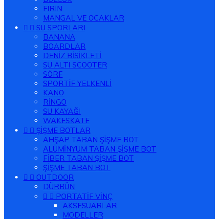
FIRIN
MANGAL VE OCAKLAR


SU SPORLARI
BANANA
BOARDLAR
DENİZ BİSİKLETİ
SU ALTI SCOOTER
SÖRF
SPORTİF YELKENLİ
KANO
RİNGO
SU KAYAĞI
WAKESKATE


ŞİŞME BOTLAR
AHŞAP TABAN ŞİŞME BOT
ALÜMİNYUM TABAN ŞİŞME BOT
FİBER TABAN ŞİŞME BOT
ŞİŞME TABAN BOT


OUTDOOR
DÜRBÜN


PORTATİF VİNÇ
AKSESUARLAR
MODELLER