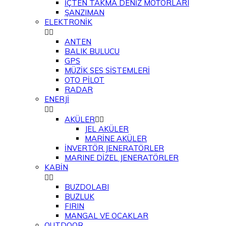
İÇTEN TAKMA DENİZ MOTORLARI
ŞANZIMAN
ELEKTRONİK


ANTEN
BALIK BULUCU
GPS
MÜZİK SES SİSTEMLERİ
OTO PİLOT
RADAR
ENERJİ


AKÜLER


JEL AKÜLER
MARİNE AKÜLER
İNVERTÖR JENERATÖRLER
MARINE DİZEL JENERATÖRLER
KABİN


BUZDOLABI
BUZLUK
FIRIN
MANGAL VE OCAKLAR
OUTDOOR