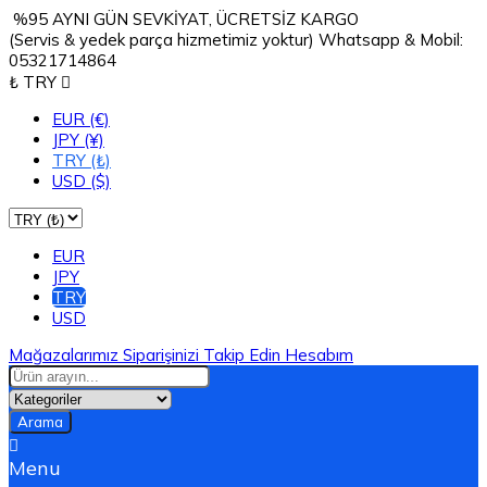
%95 AYNI GÜN SEVKİYAT, ÜCRETSİZ KARGO
(Servis & yedek parça hizmetimiz yoktur) Whatsapp & Mobil:
05321714864
₺ TRY

EUR (€)
JPY (¥)
TRY (₺)
USD ($)
EUR
JPY
TRY
USD
Mağazalarımız
Siparişinizi Takip Edin
Hesabım
Arama

Menu