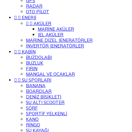
GPS
RADAR
OTO PİLOT


ENERJİ


AKÜLER
MARİNE AKÜLER
JEL AKÜLER
MARINE DİZEL JENERATÖRLER
İNVERTÖR JENERATÖRLER


KABİN
BUZDOLABI
BUZLUK
FIRIN
MANGAL VE OCAKLAR


SU SPORLARI
BANANA
BOARDLAR
DENİZ BİSİKLETİ
SU ALTI SCOOTER
SÖRF
SPORTİF YELKENLİ
KANO
RİNGO
SU KAYAĞI