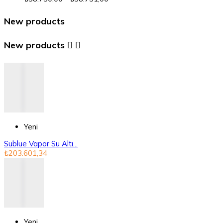
New products
New products


Yeni
Sublue Vapor Su Altı...
₺203.601,34
Yeni