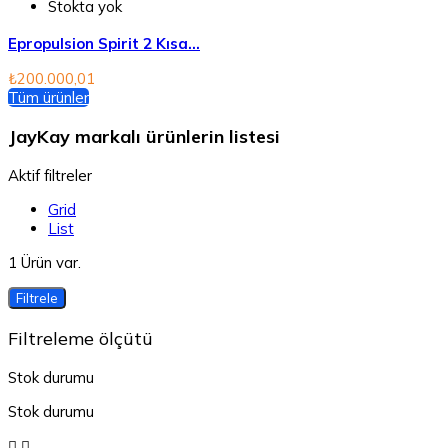
Stokta yok
Epropulsion Spirit 2 Kısa...
₺200.000,01
Tüm ürünler
JayKay markalı ürünlerin listesi
Aktif filtreler
Grid
List
1 Ürün var.
Filtrele
Filtreleme ölçütü
Stok durumu
Stok durumu

