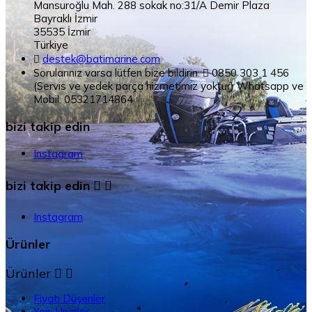
Mansuroğlu Mah. 288 sokak no:31/A Demir Plaza
Bayraklı İzmir
35535 İzmir
Türkiye

destek@batimarine.com
Sorularınız varsa lütfen bize bildirin.

0850 303 1 456
(Servis ve yedek parça hizmetimiz yoktur) Whatsapp ve
Mobil: 05321714864
bizi takip edin
Instagram
bizi takip edin


Instagram
Ürünler
Ürünler


Fiyatı Düşenler
Yeni Ürünler