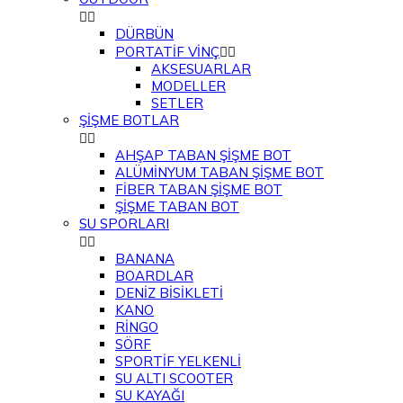


DÜRBÜN
PORTATİF VİNÇ


AKSESUARLAR
MODELLER
SETLER
ŞİŞME BOTLAR


AHŞAP TABAN ŞİŞME BOT
ALÜMİNYUM TABAN ŞİŞME BOT
FİBER TABAN ŞİŞME BOT
ŞİŞME TABAN BOT
SU SPORLARI


BANANA
BOARDLAR
DENİZ BİSİKLETİ
KANO
RİNGO
SÖRF
SPORTİF YELKENLİ
SU ALTI SCOOTER
SU KAYAĞI