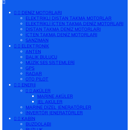



DENİZ MOTORLARI
ELEKTRİKLİ DIŞTAN TAKMA MOTORLAR
ELEKTRİKLİ İÇTEN TAKMA DENİZ MOTORLARI
DIŞTAN TAKMA DENİZ MOTORLARI
İÇTEN TAKMA DENİZ MOTORLARI
ŞANZIMAN


ELEKTRONİK
ANTEN
BALIK BULUCU
MÜZİK SES SİSTEMLERİ
GPS
RADAR
OTO PİLOT


ENERJİ


AKÜLER
MARİNE AKÜLER
JEL AKÜLER
MARINE DİZEL JENERATÖRLER
İNVERTÖR JENERATÖRLER


KABİN
BUZDOLABI
BUZLUK