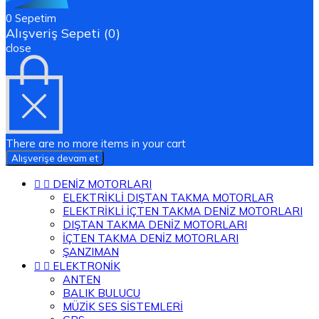
0
Sepetim
Alışveriş Sepeti (0)
close
There are no more items in your cart
Alışverişe devam et


DENİZ MOTORLARI
ELEKTRİKLİ DIŞTAN TAKMA MOTORLAR
ELEKTRİKLİ İÇTEN TAKMA DENİZ MOTORLARI
DIŞTAN TAKMA DENİZ MOTORLARI
İÇTEN TAKMA DENİZ MOTORLARI
ŞANZIMAN


ELEKTRONİK
ANTEN
BALIK BULUCU
MÜZİK SES SİSTEMLERİ