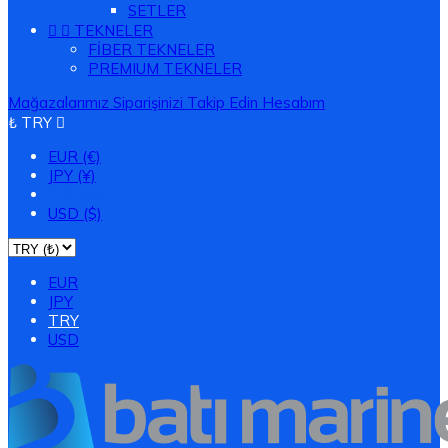
SETLER


TEKNELER
FİBER TEKNELER
PREMIUM TEKNELER
Mağazalarımız
Siparişinizi Takip Edin
Hesabım
₺ TRY

EUR (€)
JPY (¥)
TRY (₺)
USD ($)
EUR
JPY
TRY
USD