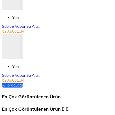
Yeni
Sublue Vapor Su Altı...
₺203.601,34
Yeni
Sublue Vapor Su Altı...
₺203.601,34
All products
En Çok Görüntülenen Ürün
En Çok Görüntülenen Ürün

