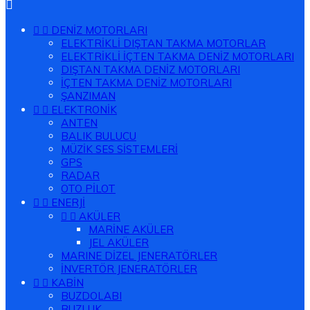



DENİZ MOTORLARI
ELEKTRİKLİ DIŞTAN TAKMA MOTORLAR
ELEKTRİKLİ İÇTEN TAKMA DENİZ MOTORLARI
DIŞTAN TAKMA DENİZ MOTORLARI
İÇTEN TAKMA DENİZ MOTORLARI
ŞANZIMAN


ELEKTRONİK
ANTEN
BALIK BULUCU
MÜZİK SES SİSTEMLERİ
GPS
RADAR
OTO PİLOT


ENERJİ


AKÜLER
MARİNE AKÜLER
JEL AKÜLER
MARINE DİZEL JENERATÖRLER
İNVERTÖR JENERATÖRLER


KABİN
BUZDOLABI
BUZLUK