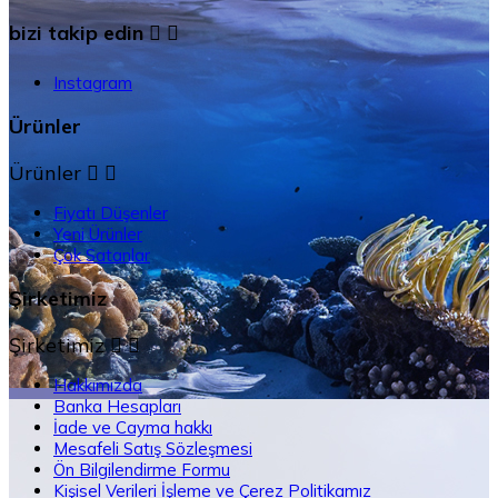
bizi takip edin


Instagram
Ürünler
Ürünler


Fiyatı Düşenler
Yeni Ürünler
Çok Satanlar
Şirketimiz
Şirketimiz


Hakkımızda
Banka Hesapları
İade ve Cayma hakkı
Mesafeli Satış Sözleşmesi
Ön Bilgilendirme Formu
Kişisel Verileri İşleme ve Çerez Politikamız