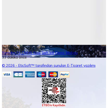
Yeni Bir Sahibi Var :)
Yamaha F6 CMHS Kısa Şaft İpli Deniz Motoru
33 dakika önce
© 2026 - EticSoft™ tarafından sunulan E-Ticaret yazılımı