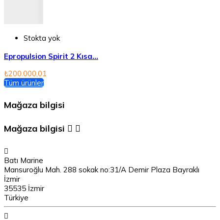
Stokta yok
Epropulsion Spirit 2 Kısa...
₺200.000,01
Tüm ürünler
Mağaza bilgisi
Mağaza bilgisi



Batı Marine
Mansuroğlu Mah. 288 sokak no:31/A Demir Plaza Bayraklı
İzmir
35535 İzmir
Türkiye
