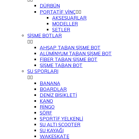
DÜRBÜN
PORTATİF VİNÇ


AKSESUARLAR
MODELLER
SETLER
ŞİŞME BOTLAR


AHŞAP TABAN ŞİŞME BOT
ALÜMİNYUM TABAN ŞİŞME BOT
FİBER TABAN ŞİŞME BOT
ŞİŞME TABAN BOT
SU SPORLARI


BANANA
BOARDLAR
DENİZ BİSİKLETİ
KANO
RİNGO
SÖRF
SPORTİF YELKENLİ
SU ALTI SCOOTER
SU KAYAĞI
WAKESKATE