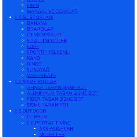
FIRIN
MANGAL VE OCAKLAR


SU SPORLARI
BANANA
BOARDLAR
DENİZ BİSİKLETİ
SU ALTI SCOOTER
SÖRF
SPORTİF YELKENLİ
KANO
RİNGO
SU KAYAĞI
WAKESKATE


ŞİŞME BOTLAR
AHŞAP TABAN ŞİŞME BOT
ALÜMİNYUM TABAN ŞİŞME BOT
FİBER TABAN ŞİŞME BOT
ŞİŞME TABAN BOT


OUTDOOR
DÜRBÜN


PORTATİF VİNÇ
AKSESUARLAR
MODELLER