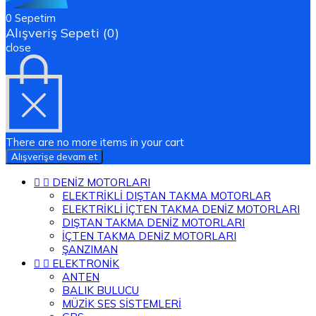
0
Sepetim
Alışveriş Sepeti (0)
close
There are no more items in your cart
Alışverişe devam et


DENİZ MOTORLARI
ELEKTRİKLİ DIŞTAN TAKMA MOTORLAR
ELEKTRİKLİ İÇTEN TAKMA DENİZ MOTORLARI
DIŞTAN TAKMA DENİZ MOTORLARI
İÇTEN TAKMA DENİZ MOTORLARI
ŞANZIMAN


ELEKTRONİK
ANTEN
BALIK BULUCU
MÜZİK SES SİSTEMLERİ