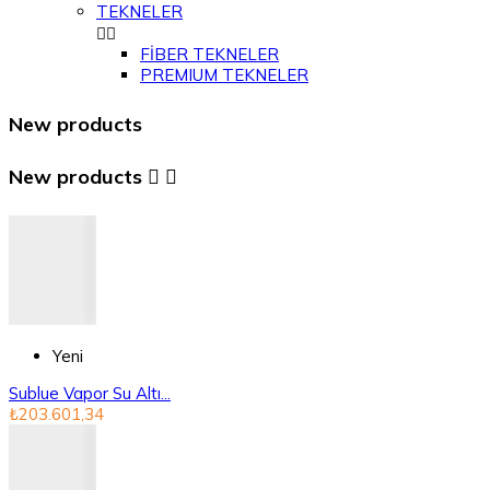
TEKNELER


FİBER TEKNELER
PREMIUM TEKNELER
New products
New products


Yeni
Sublue Vapor Su Altı...
₺203.601,34