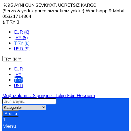
%95 AYNI GÜN SEVKİYAT, ÜCRETSİZ KARGO
(Servis & yedek parça hizmetimiz yoktur) Whatsapp & Mobil:
05321714864
₺ TRY

EUR (€)
JPY (¥)
TRY (₺)
USD ($)
EUR
JPY
TRY
USD
Mağazalarımız
Siparişinizi Takip Edin
Hesabım
Arama

Menu