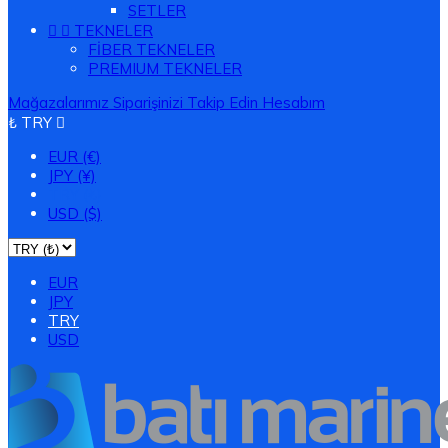
SETLER


TEKNELER
FİBER TEKNELER
PREMIUM TEKNELER
Mağazalarımız
Siparişinizi Takip Edin
Hesabım
₺ TRY

EUR (€)
JPY (¥)
TRY (₺)
USD ($)
EUR
JPY
TRY
USD