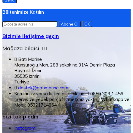
Bültenimize Katılın
Bizimle iletişime geçin
Mağaza bilgisi



Batı Marine
Mansuroğlu Mah. 288 sokak no:31/A Demir Plaza
Bayraklı İzmir
35535 İzmir
Türkiye

destek@batimarine.com
Sorularınız varsa lütfen bize bildirin.

0850 303 1 456
(Servis ve yedek parça hizmetimiz yoktur) Whatsapp ve
Mobil: 05321714864
bizi takip edin
Instagram