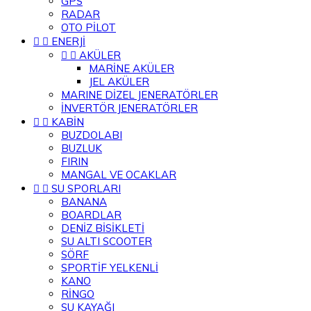
GPS
RADAR
OTO PİLOT


ENERJİ


AKÜLER
MARİNE AKÜLER
JEL AKÜLER
MARINE DİZEL JENERATÖRLER
İNVERTÖR JENERATÖRLER


KABİN
BUZDOLABI
BUZLUK
FIRIN
MANGAL VE OCAKLAR


SU SPORLARI
BANANA
BOARDLAR
DENİZ BİSİKLETİ
SU ALTI SCOOTER
SÖRF
SPORTİF YELKENLİ
KANO
RİNGO
SU KAYAĞI