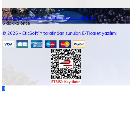
Yeni Bir Sahibi Var :)
Yamaha F6 CMHS Kısa Şaft İpli Deniz Motoru
6 dakika önce
© 2026 - EticSoft™ tarafından sunulan E-Ticaret yazılımı
