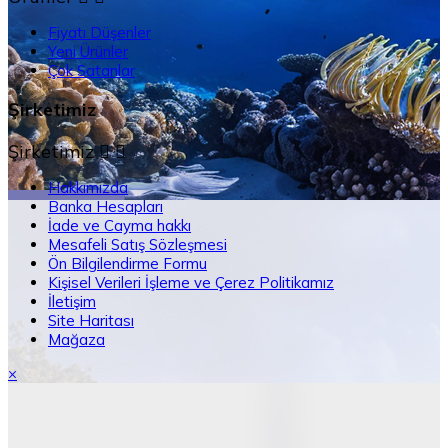
Fiyatı Düşenler
Yeni Ürünler
Çok Satanlar
Şirketimiz
Şirketimiz


Hakkımızda
Banka Hesapları
İade ve Cayma hakkı
Mesafeli Satış Sözleşmesi
Ön Bilgilendirme Formu
Kişisel Verileri İşleme ve Çerez Politikamız
İletişim
Site Haritası
Mağaza
×