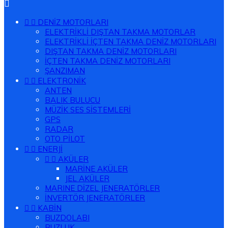



DENİZ MOTORLARI
ELEKTRİKLİ DIŞTAN TAKMA MOTORLAR
ELEKTRİKLİ İÇTEN TAKMA DENİZ MOTORLARI
DIŞTAN TAKMA DENİZ MOTORLARI
İÇTEN TAKMA DENİZ MOTORLARI
ŞANZIMAN


ELEKTRONİK
ANTEN
BALIK BULUCU
MÜZİK SES SİSTEMLERİ
GPS
RADAR
OTO PİLOT


ENERJİ


AKÜLER
MARİNE AKÜLER
JEL AKÜLER
MARINE DİZEL JENERATÖRLER
İNVERTÖR JENERATÖRLER


KABİN
BUZDOLABI
BUZLUK