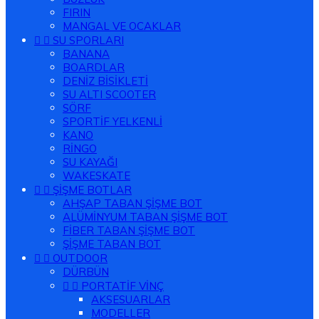
FIRIN
MANGAL VE OCAKLAR


SU SPORLARI
BANANA
BOARDLAR
DENİZ BİSİKLETİ
SU ALTI SCOOTER
SÖRF
SPORTİF YELKENLİ
KANO
RİNGO
SU KAYAĞI
WAKESKATE


ŞİŞME BOTLAR
AHŞAP TABAN ŞİŞME BOT
ALÜMİNYUM TABAN ŞİŞME BOT
FİBER TABAN ŞİŞME BOT
ŞİŞME TABAN BOT


OUTDOOR
DÜRBÜN


PORTATİF VİNÇ
AKSESUARLAR
MODELLER