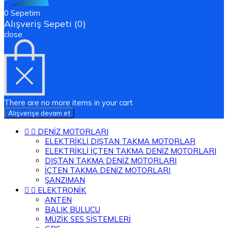
0
Sepetim
Alışveriş Sepeti (0)
close
There are no more items in your cart
Alışverişe devam et


DENİZ MOTORLARI
ELEKTRİKLİ DIŞTAN TAKMA MOTORLAR
ELEKTRİKLİ İÇTEN TAKMA DENİZ MOTORLARI
DIŞTAN TAKMA DENİZ MOTORLARI
İÇTEN TAKMA DENİZ MOTORLARI
ŞANZIMAN


ELEKTRONİK
ANTEN
BALIK BULUCU
MÜZİK SES SİSTEMLERİ