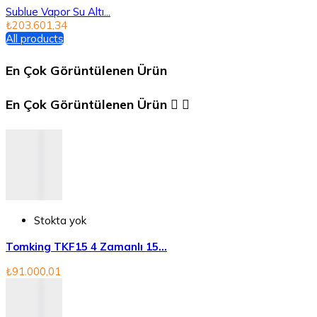
Sublue Vapor Su Altı...
₺203.601,34
All products
En Çok Görüntülenen Ürün
En Çok Görüntülenen Ürün


Stokta yok
Tomking TKF15 4 Zamanlı 15...
₺91.000,01