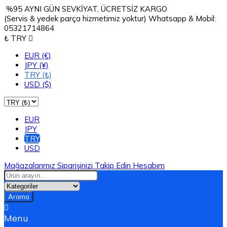
%95 AYNI GÜN SEVKİYAT, ÜCRETSİZ KARGO
(Servis & yedek parça hizmetimiz yoktur) Whatsapp & Mobil:
05321714864
₺ TRY

EUR (€)
JPY (¥)
TRY (₺)
USD ($)
EUR
JPY
TRY
USD
Mağazalarımız
Siparişinizi Takip Edin
Hesabım
Arama

Menu