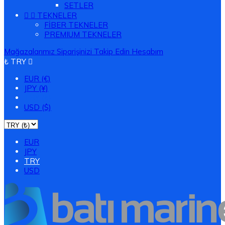
SETLER


TEKNELER
FİBER TEKNELER
PREMIUM TEKNELER
Mağazalarımız
Siparişinizi Takip Edin
Hesabım
₺ TRY

EUR (€)
JPY (¥)
TRY (₺)
USD ($)
EUR
JPY
TRY
USD