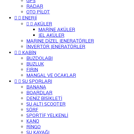
GPS
RADAR
OTO PİLOT


ENERJİ


AKÜLER
MARİNE AKÜLER
JEL AKÜLER
MARINE DİZEL JENERATÖRLER
İNVERTÖR JENERATÖRLER


KABİN
BUZDOLABI
BUZLUK
FIRIN
MANGAL VE OCAKLAR


SU SPORLARI
BANANA
BOARDLAR
DENİZ BİSİKLETİ
SU ALTI SCOOTER
SÖRF
SPORTİF YELKENLİ
KANO
RİNGO
SU KAYAĞI