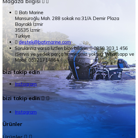
Mağaza bilgisi



Batı Marine
Mansuroğlu Mah. 288 sokak no:31/A Demir Plaza
Bayraklı İzmir
35535 İzmir
Türkiye

destek@batimarine.com
Sorularınız varsa lütfen bize bildirin.

0850 303 1 456
(Servis ve yedek parça hizmetimiz yoktur) Whatsapp ve
Mobil: 05321714864
bizi takip edin
Instagram
bizi takip edin


Instagram
Ürünler
Ürünler

