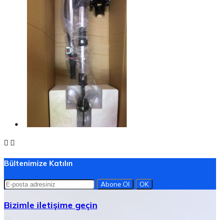


Bültenimize Katılın
Bizimle iletişime geçin