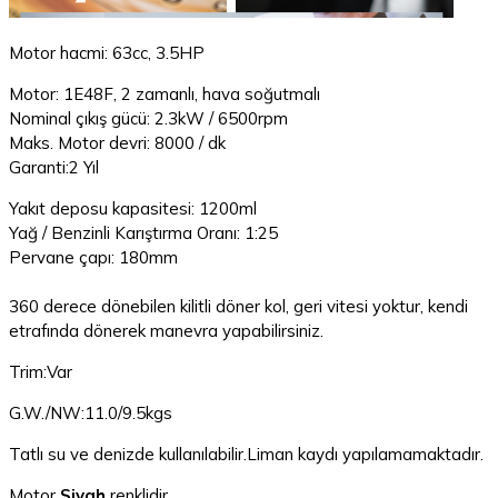
Motor hacmi: 63cc, 3.5HP
Motor: 1E48F, 2 zamanlı, hava soğutmalı
Nominal çıkış gücü: 2.3kW / 6500rpm
Maks. Motor devri: 8000 / dk
Garanti:2 Yıl
Yakıt deposu kapasitesi: 1200ml
Yağ / Benzinli Karıştırma Oranı: 1:25
Pervane çapı: 180mm
360 derece dönebilen kilitli döner kol, geri vitesi yoktur, kendi
etrafında dönerek manevra yapabilirsiniz.
Trim:Var
G.W./NW:11.0/9.5kgs
Tatlı su ve denizde kullanılabilir.Liman kaydı yapılamamaktadır.
Motor
Siyah
renklidir.