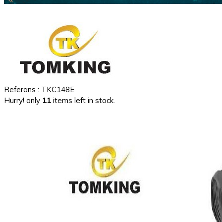
Referans
: TKC148E
Hurry! only
11
items left in stock.