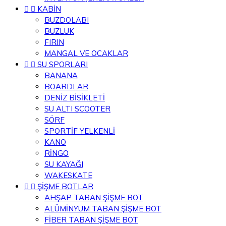


KABİN
BUZDOLABI
BUZLUK
FIRIN
MANGAL VE OCAKLAR


SU SPORLARI
BANANA
BOARDLAR
DENİZ BİSİKLETİ
SU ALTI SCOOTER
SÖRF
SPORTİF YELKENLİ
KANO
RİNGO
SU KAYAĞI
WAKESKATE


ŞİŞME BOTLAR
AHŞAP TABAN ŞİŞME BOT
ALÜMİNYUM TABAN ŞİŞME BOT
FİBER TABAN ŞİŞME BOT