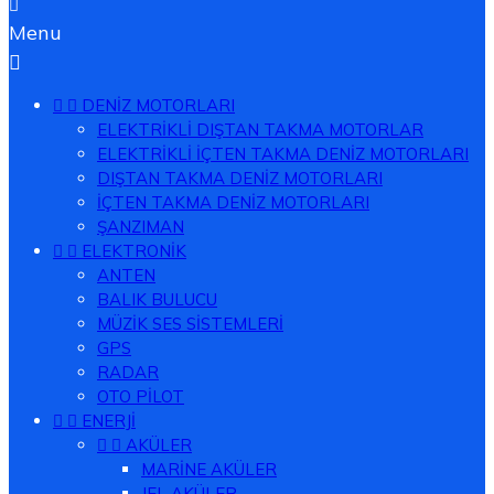

Menu



DENİZ MOTORLARI
ELEKTRİKLİ DIŞTAN TAKMA MOTORLAR
ELEKTRİKLİ İÇTEN TAKMA DENİZ MOTORLARI
DIŞTAN TAKMA DENİZ MOTORLARI
İÇTEN TAKMA DENİZ MOTORLARI
ŞANZIMAN


ELEKTRONİK
ANTEN
BALIK BULUCU
MÜZİK SES SİSTEMLERİ
GPS
RADAR
OTO PİLOT


ENERJİ


AKÜLER
MARİNE AKÜLER
JEL AKÜLER