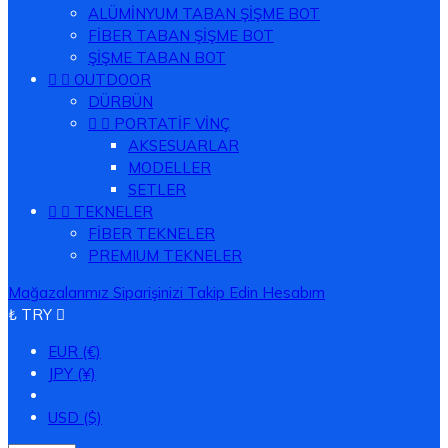
ALÜMİNYUM TABAN ŞİŞME BOT
FİBER TABAN ŞİŞME BOT
ŞİŞME TABAN BOT


OUTDOOR
DÜRBÜN


PORTATİF VİNÇ
AKSESUARLAR
MODELLER
SETLER


TEKNELER
FİBER TEKNELER
PREMIUM TEKNELER
Mağazalarımız
Siparişinizi Takip Edin
Hesabım
₺ TRY

EUR (€)
JPY (¥)
TRY (₺)
USD ($)