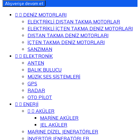
Alışverişe devam et


DENİZ MOTORLARI
ELEKTRİKLİ DIŞTAN TAKMA MOTORLAR
ELEKTRİKLİ İÇTEN TAKMA DENİZ MOTORLARI
DIŞTAN TAKMA DENİZ MOTORLARI
İÇTEN TAKMA DENİZ MOTORLARI
ŞANZIMAN


ELEKTRONİK
ANTEN
BALIK BULUCU
MÜZİK SES SİSTEMLERİ
GPS
RADAR
OTO PİLOT


ENERJİ


AKÜLER
MARİNE AKÜLER
JEL AKÜLER
MARINE DİZEL JENERATÖRLER
İNVERTÖR JENERATÖRLER