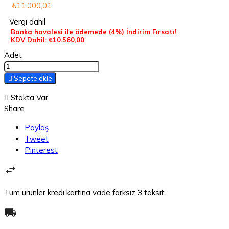
₺11.000,01
Vergi dahil
Banka havalesi ile ödemede
(4%)
İndirim Fırsatı!
KDV Dahil: ₺10.560,00
Adet

Sepete ekle

Stokta Var
Share
Paylaş
Tweet
Pinterest
Tüm ürünler kredi kartına vade farksız 3 taksit.