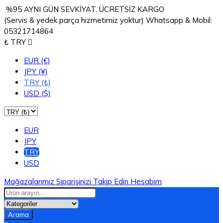
%95 AYNI GÜN SEVKİYAT, ÜCRETSİZ KARGO
(Servis & yedek parça hizmetimiz yoktur) Whatsapp & Mobil:
05321714864
₺ TRY

EUR (€)
JPY (¥)
TRY (₺)
USD ($)
EUR
JPY
TRY
USD
Mağazalarımız
Siparişinizi Takip Edin
Hesabım
Arama