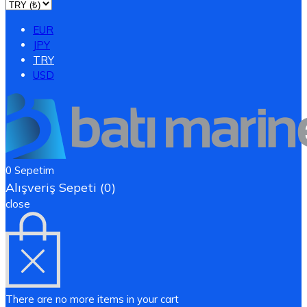
EUR
JPY
TRY
USD
0
Sepetim
Alışveriş Sepeti (0)
close
There are no more items in your cart