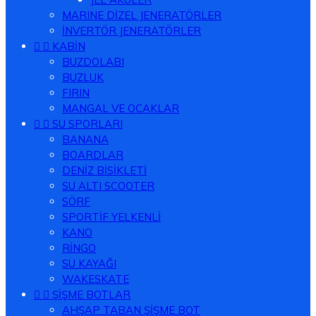
MARINE DİZEL JENERATÖRLER
İNVERTÖR JENERATÖRLER


KABİN
BUZDOLABI
BUZLUK
FIRIN
MANGAL VE OCAKLAR


SU SPORLARI
BANANA
BOARDLAR
DENİZ BİSİKLETİ
SU ALTI SCOOTER
SÖRF
SPORTİF YELKENLİ
KANO
RİNGO
SU KAYAĞI
WAKESKATE


ŞİŞME BOTLAR
AHŞAP TABAN ŞİŞME BOT