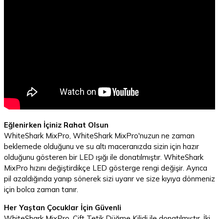
Eğlenirken İçiniz Rahat Olsun
WhiteShark MixPro, WhiteShark MixPro'nuzun ne zaman
beklemede olduğunu ve su altı maceranızda sizin için hazır
olduğunu gösteren bir LED ışığı ile donatılmıştır. WhiteShark
MixPro hızını değiştirdikçe LED gösterge rengi değişir. Ayrıca
pil azaldığında yanıp sönerek sizi uyarır ve size kıyıya dönmeniz
için bolca zaman tanır.
Her Yaştan Çocuklar İçin Güvenli
WhiteShark MixPro, Çift Tetik Düğme Kilidi ile donatılmıştır. İki