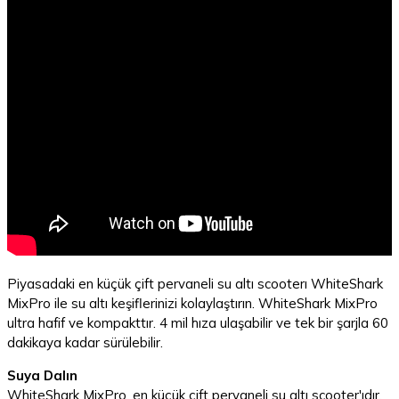
Piyasadaki en küçük çift pervaneli su altı scooterı WhiteShark
MixPro ile su altı keşiflerinizi kolaylaştırın. WhiteShark MixPro
ultra hafif ve kompakttır. 4 mil hıza ulaşabilir ve tek bir şarjla 60
dakikaya kadar sürülebilir.
Suya Dalın
WhiteShark MixPro, en küçük çift pervaneli su altı scooter'ıdır.