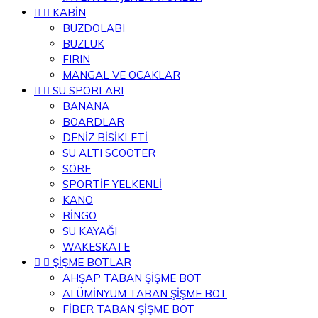


KABİN
BUZDOLABI
BUZLUK
FIRIN
MANGAL VE OCAKLAR


SU SPORLARI
BANANA
BOARDLAR
DENİZ BİSİKLETİ
SU ALTI SCOOTER
SÖRF
SPORTİF YELKENLİ
KANO
RİNGO
SU KAYAĞI
WAKESKATE


ŞİŞME BOTLAR
AHŞAP TABAN ŞİŞME BOT
ALÜMİNYUM TABAN ŞİŞME BOT
FİBER TABAN ŞİŞME BOT