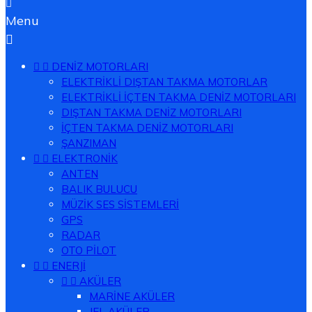

Menu



DENİZ MOTORLARI
ELEKTRİKLİ DIŞTAN TAKMA MOTORLAR
ELEKTRİKLİ İÇTEN TAKMA DENİZ MOTORLARI
DIŞTAN TAKMA DENİZ MOTORLARI
İÇTEN TAKMA DENİZ MOTORLARI
ŞANZIMAN


ELEKTRONİK
ANTEN
BALIK BULUCU
MÜZİK SES SİSTEMLERİ
GPS
RADAR
OTO PİLOT


ENERJİ


AKÜLER
MARİNE AKÜLER
JEL AKÜLER