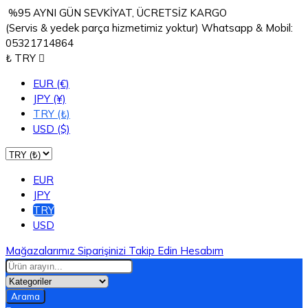
%95 AYNI GÜN SEVKİYAT, ÜCRETSİZ KARGO
(Servis & yedek parça hizmetimiz yoktur) Whatsapp & Mobil:
05321714864
₺ TRY

EUR (€)
JPY (¥)
TRY (₺)
USD ($)
EUR
JPY
TRY
USD
Mağazalarımız
Siparişinizi Takip Edin
Hesabım
Arama