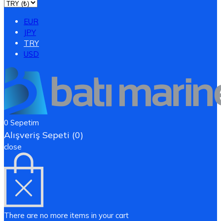
EUR
JPY
TRY
USD
0
Sepetim
Alışveriş Sepeti (0)
close
There are no more items in your cart