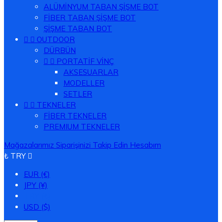
ALÜMİNYUM TABAN ŞİŞME BOT
FİBER TABAN ŞİŞME BOT
ŞİŞME TABAN BOT


OUTDOOR
DÜRBÜN


PORTATİF VİNÇ
AKSESUARLAR
MODELLER
SETLER


TEKNELER
FİBER TEKNELER
PREMIUM TEKNELER
Mağazalarımız
Siparişinizi Takip Edin
Hesabım
₺ TRY

EUR (€)
JPY (¥)
TRY (₺)
USD ($)