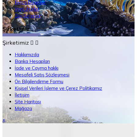
Fiyatı Düşenler
Yeni Ürünler
Çok Satanlar
Şirketimiz
Şirketimiz


Hakkımızda
Banka Hesapları
İade ve Cayma hakkı
Mesafeli Satış Sözleşmesi
Ön Bilgilendirme Formu
Kişisel Verileri İşleme ve Çerez Politikamız
İletişim
Site Haritası
Mağaza
×