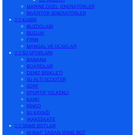
MARINE DİZEL JENERATÖRLER
İNVERTÖR JENERATÖRLER


KABİN
BUZDOLABI
BUZLUK
FIRIN
MANGAL VE OCAKLAR


SU SPORLARI
BANANA
BOARDLAR
DENİZ BİSİKLETİ
SU ALTI SCOOTER
SÖRF
SPORTİF YELKENLİ
KANO
RİNGO
SU KAYAĞI
WAKESKATE


ŞİŞME BOTLAR
AHŞAP TABAN ŞİŞME BOT