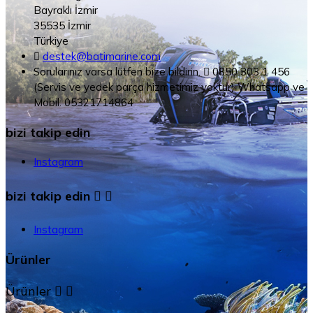
Bayraklı İzmir
35535 İzmir
Türkiye

destek@batimarine.com
Sorularınız varsa lütfen bize bildirin.

0850 303 1 456
(Servis ve yedek parça hizmetimiz yoktur) Whatsapp ve
Mobil: 05321714864
bizi takip edin
Instagram
bizi takip edin


Instagram
Ürünler
Ürünler

