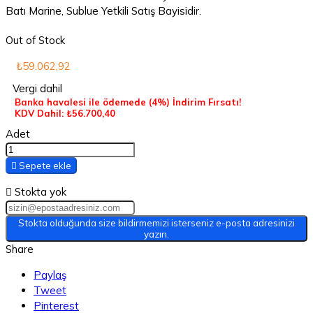
Batı Marine, Sublue Yetkili Satış Bayisidir.
Out of Stock
₺59.062,92
Vergi dahil
Banka havalesi ile ödemede
(4%)
İndirim Fırsatı!
KDV Dahil: ₺56.700,40
Adet

Sepete ekle

Stokta yok
Stokta olduğunda size bildirmemizi isterseniz e-posta adresinizi
yazın.
Share
Paylaş
Tweet
Pinterest