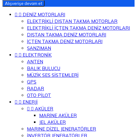
Alışverişe devam et


DENİZ MOTORLARI
ELEKTRİKLİ DIŞTAN TAKMA MOTORLAR
ELEKTRİKLİ İÇTEN TAKMA DENİZ MOTORLARI
DIŞTAN TAKMA DENİZ MOTORLARI
İÇTEN TAKMA DENİZ MOTORLARI
ŞANZIMAN


ELEKTRONİK
ANTEN
BALIK BULUCU
MÜZİK SES SİSTEMLERİ
GPS
RADAR
OTO PİLOT


ENERJİ


AKÜLER
MARİNE AKÜLER
JEL AKÜLER
MARINE DİZEL JENERATÖRLER
İNVERTÖR JENERATÖRLER