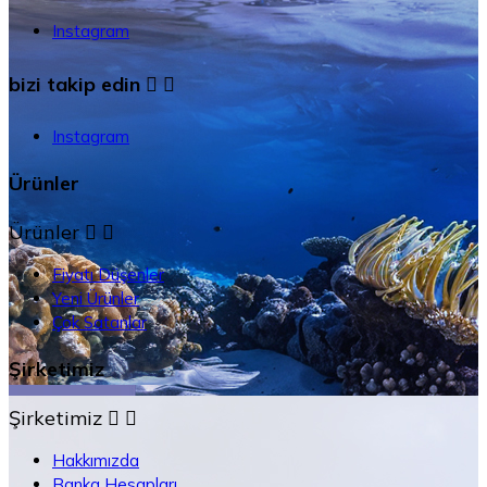
Instagram
bizi takip edin


Instagram
Ürünler
Ürünler


Fiyatı Düşenler
Yeni Ürünler
Çok Satanlar
Şirketimiz
Şirketimiz


Hakkımızda
Banka Hesapları