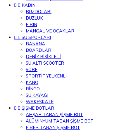


KABİN
BUZDOLABI
BUZLUK
FIRIN
MANGAL VE OCAKLAR


SU SPORLARI
BANANA
BOARDLAR
DENİZ BİSİKLETİ
SU ALTI SCOOTER
SÖRF
SPORTİF YELKENLİ
KANO
RİNGO
SU KAYAĞI
WAKESKATE


ŞİŞME BOTLAR
AHŞAP TABAN ŞİŞME BOT
ALÜMİNYUM TABAN ŞİŞME BOT
FİBER TABAN ŞİŞME BOT