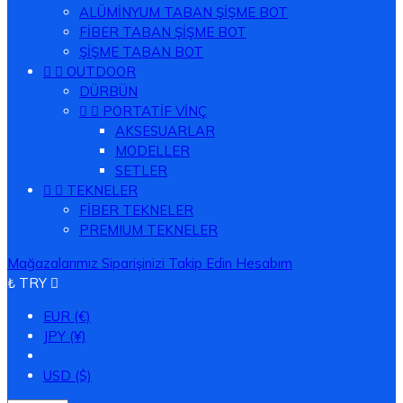
ALÜMİNYUM TABAN ŞİŞME BOT
FİBER TABAN ŞİŞME BOT
ŞİŞME TABAN BOT


OUTDOOR
DÜRBÜN


PORTATİF VİNÇ
AKSESUARLAR
MODELLER
SETLER


TEKNELER
FİBER TEKNELER
PREMIUM TEKNELER
Mağazalarımız
Siparişinizi Takip Edin
Hesabım
₺ TRY

EUR (€)
JPY (¥)
TRY (₺)
USD ($)