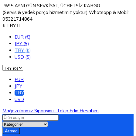
%95 AYNI GÜN SEVKİYAT, ÜCRETSİZ KARGO
(Servis & yedek parça hizmetimiz yoktur) Whatsapp & Mobil:
05321714864
₺ TRY

EUR (€)
JPY (¥)
TRY (₺)
USD ($)
EUR
JPY
TRY
USD
Mağazalarımız
Siparişinizi Takip Edin
Hesabım
Arama