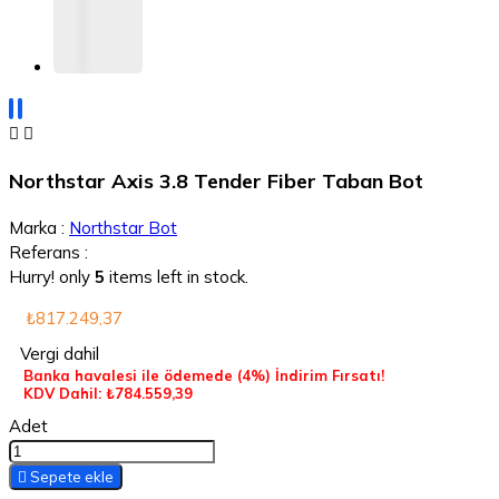


Northstar Axis 3.8 Tender Fiber Taban Bot
Marka :
Northstar Bot
Referans :
Hurry! only
5
items left in stock.
₺817.249,37
Vergi dahil
Banka havalesi ile ödemede
(4%)
İndirim Fırsatı!
KDV Dahil: ₺784.559,39
Adet

Sepete ekle