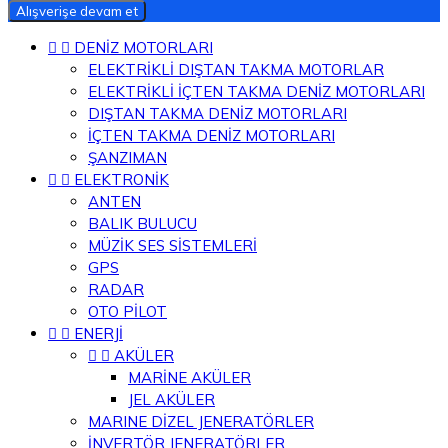
Alışverişe devam et


DENİZ MOTORLARI
ELEKTRİKLİ DIŞTAN TAKMA MOTORLAR
ELEKTRİKLİ İÇTEN TAKMA DENİZ MOTORLARI
DIŞTAN TAKMA DENİZ MOTORLARI
İÇTEN TAKMA DENİZ MOTORLARI
ŞANZIMAN


ELEKTRONİK
ANTEN
BALIK BULUCU
MÜZİK SES SİSTEMLERİ
GPS
RADAR
OTO PİLOT


ENERJİ


AKÜLER
MARİNE AKÜLER
JEL AKÜLER
MARINE DİZEL JENERATÖRLER
İNVERTÖR JENERATÖRLER