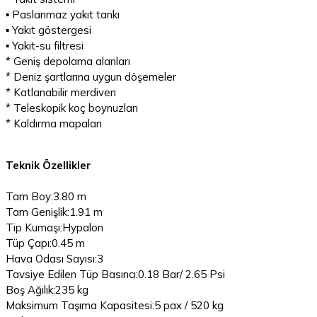
▪ Paslanmaz yakıt tankı
▪ Yakıt göstergesi
▪ Yakıt-su filtresi
* Geniş depolama alanları
* Deniz şartlarına uygun döşemeler
* Katlanabilir merdiven
* Teleskopik koç boynuzları
* Kaldırma mapaları
Teknik Özellikler
Tam Boy:3.80 m
Tam Genişlik:1.91 m
Tip Kumaşı:Hypalon
Tüp Çapı:0.45 m
Hava Odası Sayısı:3
Tavsiye Edilen Tüp Basıncı:0.18 Bar/ 2.65 Psi
Boş Ağılık:235 kg
Maksimum Taşıma Kapasitesi:5 pax / 520 kg