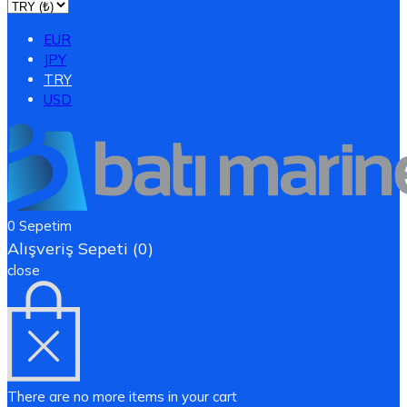
EUR
JPY
TRY
USD
0
Sepetim
Alışveriş Sepeti (0)
close
There are no more items in your cart