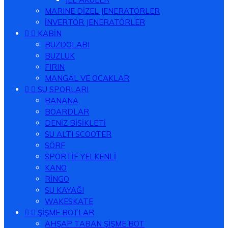
MARINE DİZEL JENERATÖRLER
İNVERTÖR JENERATÖRLER


KABİN
BUZDOLABI
BUZLUK
FIRIN
MANGAL VE OCAKLAR


SU SPORLARI
BANANA
BOARDLAR
DENİZ BİSİKLETİ
SU ALTI SCOOTER
SÖRF
SPORTİF YELKENLİ
KANO
RİNGO
SU KAYAĞI
WAKESKATE


ŞİŞME BOTLAR
AHŞAP TABAN ŞİŞME BOT