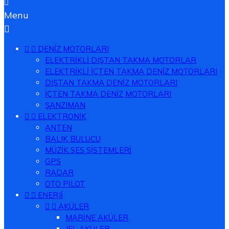

Menu



DENİZ MOTORLARI
ELEKTRİKLİ DIŞTAN TAKMA MOTORLAR
ELEKTRİKLİ İÇTEN TAKMA DENİZ MOTORLARI
DIŞTAN TAKMA DENİZ MOTORLARI
İÇTEN TAKMA DENİZ MOTORLARI
ŞANZIMAN


ELEKTRONİK
ANTEN
BALIK BULUCU
MÜZİK SES SİSTEMLERİ
GPS
RADAR
OTO PİLOT


ENERJİ


AKÜLER
MARİNE AKÜLER
JEL AKÜLER