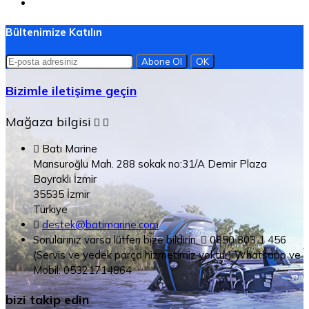
Bültenimize Katılın
Bizimle iletişime geçin
Mağaza bilgisi



Batı Marine
Mansuroğlu Mah. 288 sokak no:31/A Demir Plaza
Bayraklı İzmir
35535 İzmir
Türkiye

destek@batimarine.com
Sorularınız varsa lütfen bize bildirin.

0850 303 1 456
(Servis ve yedek parça hizmetimiz yoktur) Whatsapp ve
Mobil: 05321714864
bizi takip edin