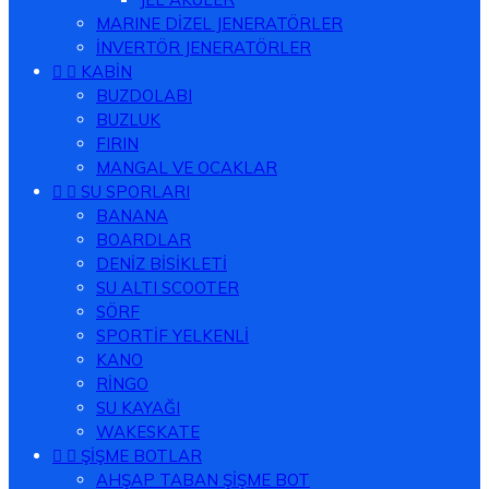
MARINE DİZEL JENERATÖRLER
İNVERTÖR JENERATÖRLER


KABİN
BUZDOLABI
BUZLUK
FIRIN
MANGAL VE OCAKLAR


SU SPORLARI
BANANA
BOARDLAR
DENİZ BİSİKLETİ
SU ALTI SCOOTER
SÖRF
SPORTİF YELKENLİ
KANO
RİNGO
SU KAYAĞI
WAKESKATE


ŞİŞME BOTLAR
AHŞAP TABAN ŞİŞME BOT