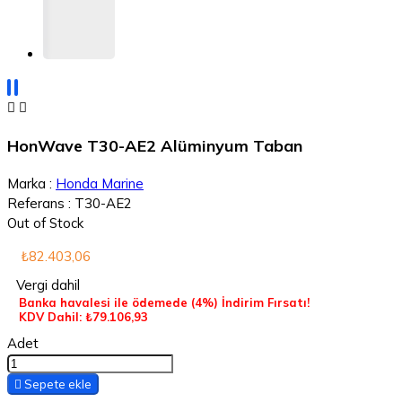


HonWave T30-AE2 Alüminyum Taban
Marka :
Honda Marine
Referans :
T30-AE2
Out of Stock
₺82.403,06
Vergi dahil
Banka havalesi ile ödemede
(4%)
İndirim Fırsatı!
KDV Dahil: ₺79.106,93
Adet

Sepete ekle