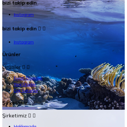
bizi takip edin
Instagram
bizi takip edin


Instagram
Ürünler
Ürünler


Fiyatı Düşenler
Yeni Ürünler
Çok Satanlar
Şirketimiz
Şirketimiz


Hakkımızda