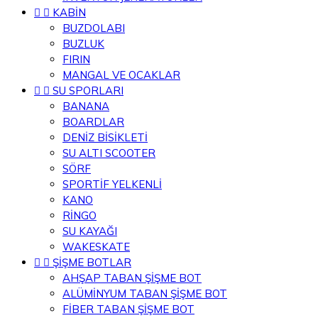


KABİN
BUZDOLABI
BUZLUK
FIRIN
MANGAL VE OCAKLAR


SU SPORLARI
BANANA
BOARDLAR
DENİZ BİSİKLETİ
SU ALTI SCOOTER
SÖRF
SPORTİF YELKENLİ
KANO
RİNGO
SU KAYAĞI
WAKESKATE


ŞİŞME BOTLAR
AHŞAP TABAN ŞİŞME BOT
ALÜMİNYUM TABAN ŞİŞME BOT
FİBER TABAN ŞİŞME BOT