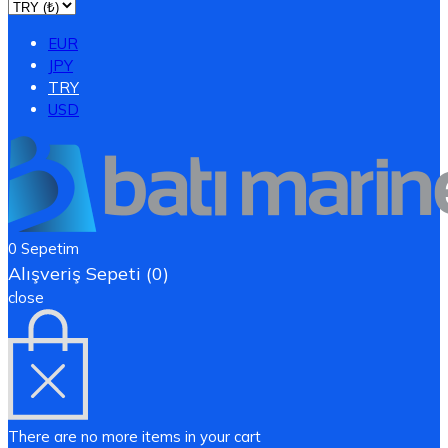
EUR
JPY
TRY
USD
0
Sepetim
Alışveriş Sepeti (0)
close
There are no more items in your cart