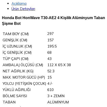
Açıklama
Ürün Detayları
Honda Bot HonWave T30-AE2 4 Kişilik Alüminyum Taban
Şişme Bot
TAM BOY (CM)
297
GENİŞLİK (CM)
157
İÇ UZUNLUK (CM)
195.5
İÇ GENİŞLİK (CM)
68
TÜP ÇAPI (CM)
43
AMBALAJ ÖLÇÜSÜ (CM)
112 X 65 X 38
NET AĞIRLIK (KG)
52.3
MAX. MOTOR GÜCÜ (HP)
15
YOLCU (YETİŞKİN ÇOCUK)
4 /-
YÜKLÜ AĞIRLIĞI
610
BÖLME SAYISI
3 + ZEMİN
TABAN
ALÜMİNYUM