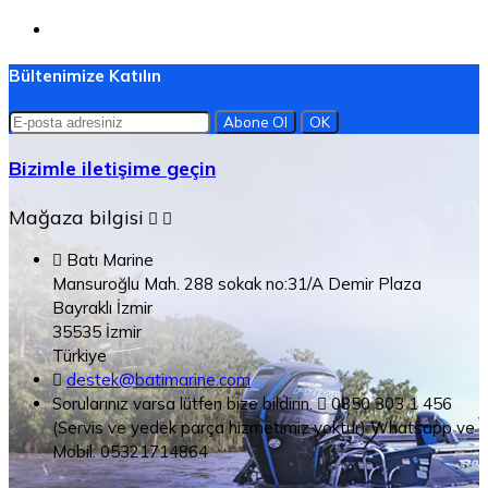
Bültenimize Katılın
Bizimle iletişime geçin
Mağaza bilgisi



Batı Marine
Mansuroğlu Mah. 288 sokak no:31/A Demir Plaza
Bayraklı İzmir
35535 İzmir
Türkiye

destek@batimarine.com
Sorularınız varsa lütfen bize bildirin.

0850 303 1 456
(Servis ve yedek parça hizmetimiz yoktur) Whatsapp ve
Mobil: 05321714864