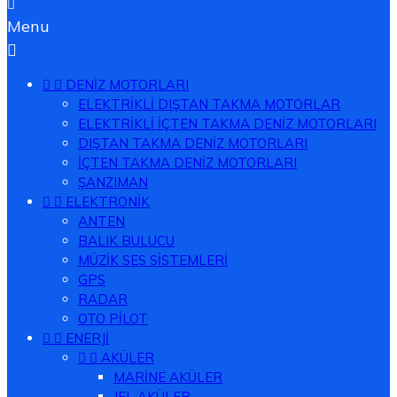

Menu



DENİZ MOTORLARI
ELEKTRİKLİ DIŞTAN TAKMA MOTORLAR
ELEKTRİKLİ İÇTEN TAKMA DENİZ MOTORLARI
DIŞTAN TAKMA DENİZ MOTORLARI
İÇTEN TAKMA DENİZ MOTORLARI
ŞANZIMAN


ELEKTRONİK
ANTEN
BALIK BULUCU
MÜZİK SES SİSTEMLERİ
GPS
RADAR
OTO PİLOT


ENERJİ


AKÜLER
MARİNE AKÜLER
JEL AKÜLER