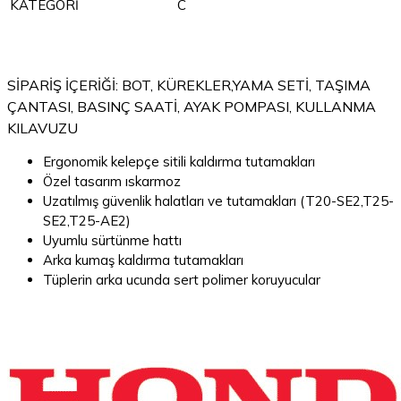
KATEGORİ
C
SİPARİŞ İÇERİĞİ: BOT, KÜREKLER,YAMA SETİ, TAŞIMA
ÇANTASI, BASINÇ SAATİ, AYAK POMPASI, KULLANMA
KILAVUZU
Ergonomik kelepçe sitili kaldırma tutamakları
Özel tasarım ıskarmoz
Uzatılmış güvenlik halatları ve tutamakları (T20-SE2,T25-
SE2,T25-AE2)
Uyumlu sürtünme hattı
Arka kumaş kaldırma tutamakları
Tüplerin arka ucunda sert polimer koruyucular