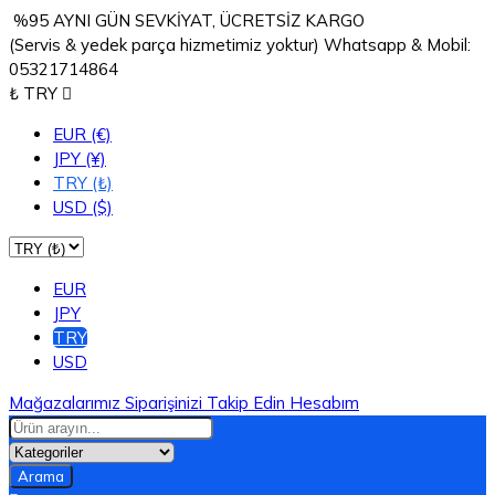
%95 AYNI GÜN SEVKİYAT, ÜCRETSİZ KARGO
(Servis & yedek parça hizmetimiz yoktur) Whatsapp & Mobil:
05321714864
₺ TRY

EUR (€)
JPY (¥)
TRY (₺)
USD ($)
EUR
JPY
TRY
USD
Mağazalarımız
Siparişinizi Takip Edin
Hesabım
Arama