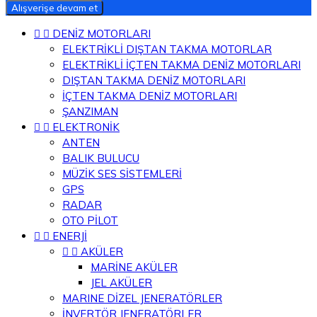
Alışverişe devam et


DENİZ MOTORLARI
ELEKTRİKLİ DIŞTAN TAKMA MOTORLAR
ELEKTRİKLİ İÇTEN TAKMA DENİZ MOTORLARI
DIŞTAN TAKMA DENİZ MOTORLARI
İÇTEN TAKMA DENİZ MOTORLARI
ŞANZIMAN


ELEKTRONİK
ANTEN
BALIK BULUCU
MÜZİK SES SİSTEMLERİ
GPS
RADAR
OTO PİLOT


ENERJİ


AKÜLER
MARİNE AKÜLER
JEL AKÜLER
MARINE DİZEL JENERATÖRLER
İNVERTÖR JENERATÖRLER