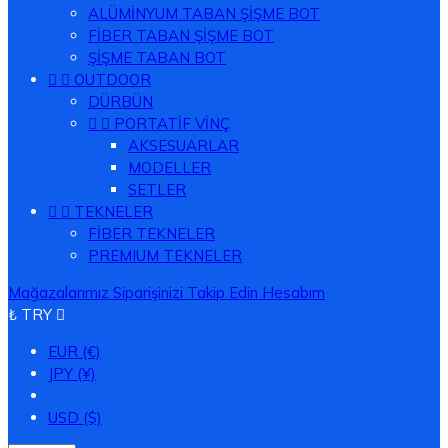
ALÜMİNYUM TABAN ŞİŞME BOT
FİBER TABAN ŞİŞME BOT
ŞİŞME TABAN BOT


OUTDOOR
DÜRBÜN


PORTATİF VİNÇ
AKSESUARLAR
MODELLER
SETLER


TEKNELER
FİBER TEKNELER
PREMIUM TEKNELER
Mağazalarımız
Siparişinizi Takip Edin
Hesabım
₺ TRY

EUR (€)
JPY (¥)
TRY (₺)
USD ($)