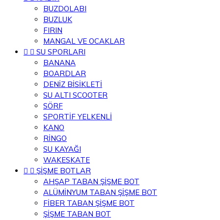
BUZDOLABI
BUZLUK
FIRIN
MANGAL VE OCAKLAR


SU SPORLARI
BANANA
BOARDLAR
DENİZ BİSİKLETİ
SU ALTI SCOOTER
SÖRF
SPORTİF YELKENLİ
KANO
RİNGO
SU KAYAĞI
WAKESKATE


ŞİŞME BOTLAR
AHŞAP TABAN ŞİŞME BOT
ALÜMİNYUM TABAN ŞİŞME BOT
FİBER TABAN ŞİŞME BOT
ŞİŞME TABAN BOT