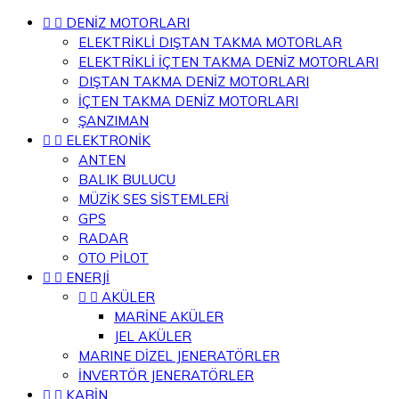


DENİZ MOTORLARI
ELEKTRİKLİ DIŞTAN TAKMA MOTORLAR
ELEKTRİKLİ İÇTEN TAKMA DENİZ MOTORLARI
DIŞTAN TAKMA DENİZ MOTORLARI
İÇTEN TAKMA DENİZ MOTORLARI
ŞANZIMAN


ELEKTRONİK
ANTEN
BALIK BULUCU
MÜZİK SES SİSTEMLERİ
GPS
RADAR
OTO PİLOT


ENERJİ


AKÜLER
MARİNE AKÜLER
JEL AKÜLER
MARINE DİZEL JENERATÖRLER
İNVERTÖR JENERATÖRLER


KABİN