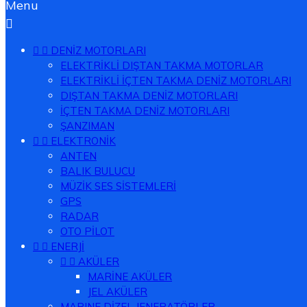
Menu



DENİZ MOTORLARI
ELEKTRİKLİ DIŞTAN TAKMA MOTORLAR
ELEKTRİKLİ İÇTEN TAKMA DENİZ MOTORLARI
DIŞTAN TAKMA DENİZ MOTORLARI
İÇTEN TAKMA DENİZ MOTORLARI
ŞANZIMAN


ELEKTRONİK
ANTEN
BALIK BULUCU
MÜZİK SES SİSTEMLERİ
GPS
RADAR
OTO PİLOT


ENERJİ


AKÜLER
MARİNE AKÜLER
JEL AKÜLER
MARINE DİZEL JENERATÖRLER