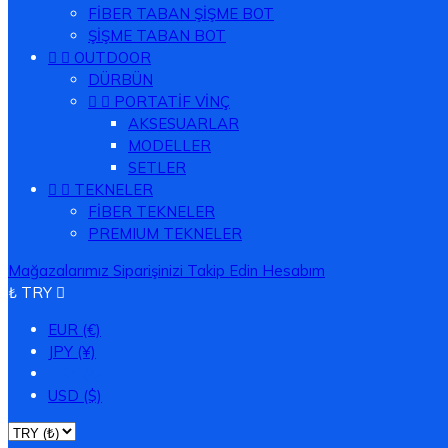
FİBER TABAN ŞİŞME BOT
ŞİŞME TABAN BOT


OUTDOOR
DÜRBÜN


PORTATİF VİNÇ
AKSESUARLAR
MODELLER
SETLER


TEKNELER
FİBER TEKNELER
PREMIUM TEKNELER
Mağazalarımız
Siparişinizi Takip Edin
Hesabım
₺ TRY

EUR (€)
JPY (¥)
TRY (₺)
USD ($)