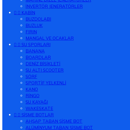
İNVERTÖR JENERATÖRLER


KABİN
BUZDOLABI
BUZLUK
FIRIN
MANGAL VE OCAKLAR


SU SPORLARI
BANANA
BOARDLAR
DENİZ BİSİKLETİ
SU ALTI SCOOTER
SÖRF
SPORTİF YELKENLİ
KANO
RİNGO
SU KAYAĞI
WAKESKATE


ŞİŞME BOTLAR
AHŞAP TABAN ŞİŞME BOT
ALÜMİNYUM TABAN ŞİŞME BOT