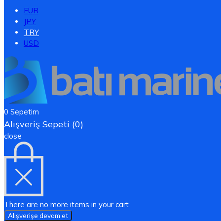
EUR
JPY
TRY
USD
0
Sepetim
Alışveriş Sepeti (0)
close
There are no more items in your cart
Alışverişe devam et