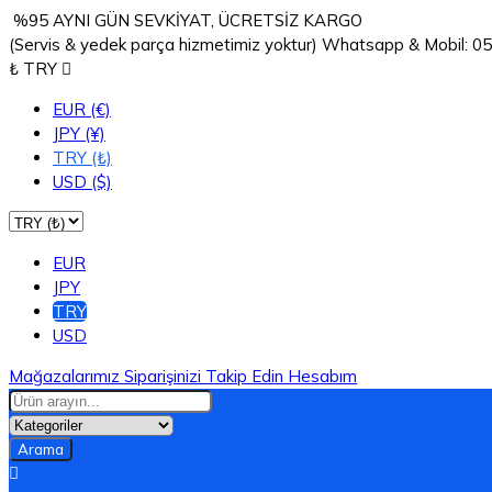
%95 AYNI GÜN SEVKİYAT, ÜCRETSİZ KARGO
(Servis & yedek parça hizmetimiz yoktur) Whatsapp & Mobil: 
₺ TRY

EUR (€)
JPY (¥)
TRY (₺)
USD ($)
EUR
JPY
TRY
USD
Mağazalarımız
Siparişinizi Takip Edin
Hesabım
Arama
