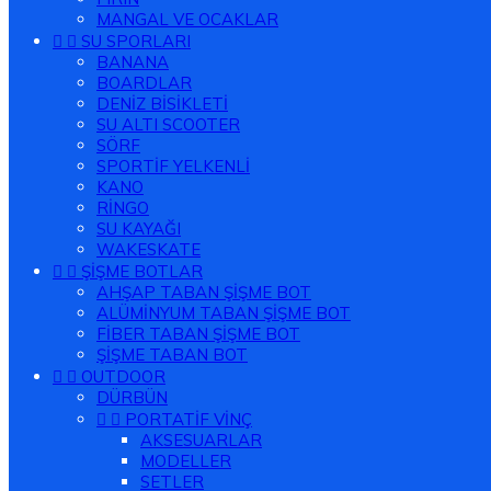
MANGAL VE OCAKLAR


SU SPORLARI
BANANA
BOARDLAR
DENİZ BİSİKLETİ
SU ALTI SCOOTER
SÖRF
SPORTİF YELKENLİ
KANO
RİNGO
SU KAYAĞI
WAKESKATE


ŞİŞME BOTLAR
AHŞAP TABAN ŞİŞME BOT
ALÜMİNYUM TABAN ŞİŞME BOT
FİBER TABAN ŞİŞME BOT
ŞİŞME TABAN BOT


OUTDOOR
DÜRBÜN


PORTATİF VİNÇ
AKSESUARLAR
MODELLER
SETLER