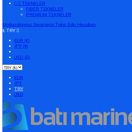


TEKNELER
FİBER TEKNELER
PREMIUM TEKNELER
Mağazalarımız
Siparişinizi Takip Edin
Hesabım
₺ TRY

EUR (€)
JPY (¥)
TRY (₺)
USD ($)
EUR
JPY
TRY
USD