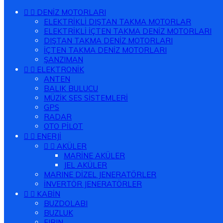


DENİZ MOTORLARI
ELEKTRİKLİ DIŞTAN TAKMA MOTORLAR
ELEKTRİKLİ İÇTEN TAKMA DENİZ MOTORLARI
DIŞTAN TAKMA DENİZ MOTORLARI
İÇTEN TAKMA DENİZ MOTORLARI
ŞANZIMAN


ELEKTRONİK
ANTEN
BALIK BULUCU
MÜZİK SES SİSTEMLERİ
GPS
RADAR
OTO PİLOT


ENERJİ


AKÜLER
MARİNE AKÜLER
JEL AKÜLER
MARINE DİZEL JENERATÖRLER
İNVERTÖR JENERATÖRLER


KABİN
BUZDOLABI
BUZLUK
FIRIN