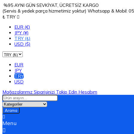
%95 AYNI GÜN SEVKİYAT, ÜCRETSİZ KARGO
(Servis & yedek parça hizmetimiz yoktur) Whatsapp & Mobil: 
₺ TRY

EUR (€)
JPY (¥)
TRY (₺)
USD ($)
EUR
JPY
TRY
USD
Mağazalarımız
Siparişinizi Takip Edin
Hesabım
Arama

Menu
