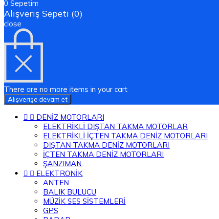
0
Sepetim
Alışveriş Sepeti (0)
close
There are no more items in your cart
Alışverişe devam et


DENİZ MOTORLARI
ELEKTRİKLİ DIŞTAN TAKMA MOTORLAR
ELEKTRİKLİ İÇTEN TAKMA DENİZ MOTORLARI
DIŞTAN TAKMA DENİZ MOTORLARI
İÇTEN TAKMA DENİZ MOTORLARI
ŞANZIMAN


ELEKTRONİK
ANTEN
BALIK BULUCU
MÜZİK SES SİSTEMLERİ
GPS