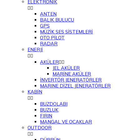
ELEKTRONİK


ANTEN
BALIK BULUCU
GPS
MÜZİK SES SİSTEMLERİ
OTO PİLOT
RADAR
ENERJİ


AKÜLER


JEL AKÜLER
MARİNE AKÜLER
İNVERTÖR JENERATÖRLER
MARINE DİZEL JENERATÖRLER
KABİN


BUZDOLABI
BUZLUK
FIRIN
MANGAL VE OCAKLAR
OUTDOOR


DÜRBÜN