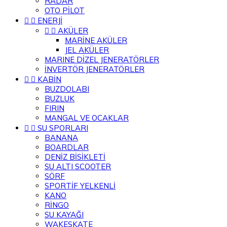
RADAR
OTO PİLOT


ENERJİ


AKÜLER
MARİNE AKÜLER
JEL AKÜLER
MARINE DİZEL JENERATÖRLER
İNVERTÖR JENERATÖRLER


KABİN
BUZDOLABI
BUZLUK
FIRIN
MANGAL VE OCAKLAR


SU SPORLARI
BANANA
BOARDLAR
DENİZ BİSİKLETİ
SU ALTI SCOOTER
SÖRF
SPORTİF YELKENLİ
KANO
RİNGO
SU KAYAĞI
WAKESKATE