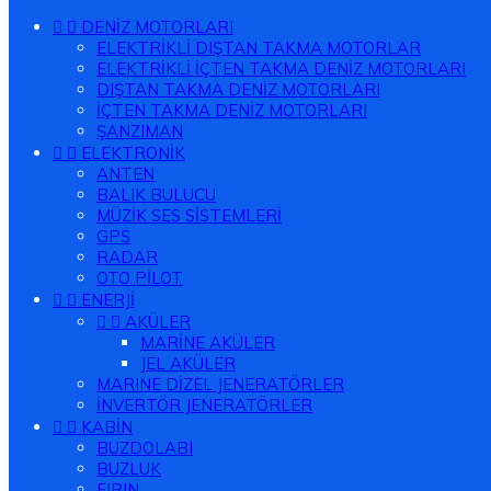


DENİZ MOTORLARI
ELEKTRİKLİ DIŞTAN TAKMA MOTORLAR
ELEKTRİKLİ İÇTEN TAKMA DENİZ MOTORLARI
DIŞTAN TAKMA DENİZ MOTORLARI
İÇTEN TAKMA DENİZ MOTORLARI
ŞANZIMAN


ELEKTRONİK
ANTEN
BALIK BULUCU
MÜZİK SES SİSTEMLERİ
GPS
RADAR
OTO PİLOT


ENERJİ


AKÜLER
MARİNE AKÜLER
JEL AKÜLER
MARINE DİZEL JENERATÖRLER
İNVERTÖR JENERATÖRLER


KABİN
BUZDOLABI
BUZLUK
FIRIN