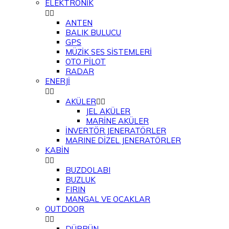
ELEKTRONİK


ANTEN
BALIK BULUCU
GPS
MÜZİK SES SİSTEMLERİ
OTO PİLOT
RADAR
ENERJİ


AKÜLER


JEL AKÜLER
MARİNE AKÜLER
İNVERTÖR JENERATÖRLER
MARINE DİZEL JENERATÖRLER
KABİN


BUZDOLABI
BUZLUK
FIRIN
MANGAL VE OCAKLAR
OUTDOOR


DÜRBÜN