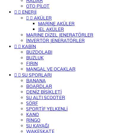
RADAR
OTO PİLOT


ENERJİ


AKÜLER
MARİNE AKÜLER
JEL AKÜLER
MARINE DİZEL JENERATÖRLER
İNVERTÖR JENERATÖRLER


KABİN
BUZDOLABI
BUZLUK
FIRIN
MANGAL VE OCAKLAR


SU SPORLARI
BANANA
BOARDLAR
DENİZ BİSİKLETİ
SU ALTI SCOOTER
SÖRF
SPORTİF YELKENLİ
KANO
RİNGO
SU KAYAĞI
WAKESKATE