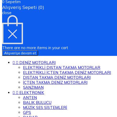
0
Sepetim
Alışveriş Sepeti (0)
close
There are no more items in your cart
Alışverişe devam et


DENİZ MOTORLARI
ELEKTRİKLİ DIŞTAN TAKMA MOTORLAR
ELEKTRİKLİ İÇTEN TAKMA DENİZ MOTORLARI
DIŞTAN TAKMA DENİZ MOTORLARI
İÇTEN TAKMA DENİZ MOTORLARI
ŞANZIMAN


ELEKTRONİK
ANTEN
BALIK BULUCU
MÜZİK SES SİSTEMLERİ
GPS