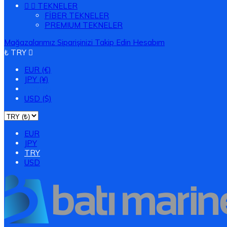


TEKNELER
FİBER TEKNELER
PREMIUM TEKNELER
Mağazalarımız
Siparişinizi Takip Edin
Hesabım
₺ TRY

EUR (€)
JPY (¥)
TRY (₺)
USD ($)
EUR
JPY
TRY
USD