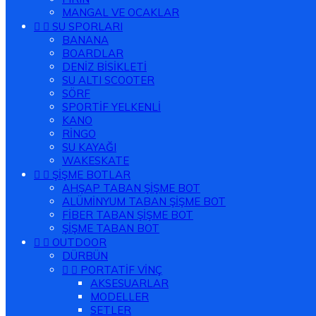
MANGAL VE OCAKLAR


SU SPORLARI
BANANA
BOARDLAR
DENİZ BİSİKLETİ
SU ALTI SCOOTER
SÖRF
SPORTİF YELKENLİ
KANO
RİNGO
SU KAYAĞI
WAKESKATE


ŞİŞME BOTLAR
AHŞAP TABAN ŞİŞME BOT
ALÜMİNYUM TABAN ŞİŞME BOT
FİBER TABAN ŞİŞME BOT
ŞİŞME TABAN BOT


OUTDOOR
DÜRBÜN


PORTATİF VİNÇ
AKSESUARLAR
MODELLER
SETLER