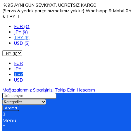
%95 AYNI GÜN SEVKİYAT, ÜCRETSİZ KARGO
(Servis & yedek parça hizmetimiz yoktur) Whatsapp & Mobil: 
₺ TRY

EUR (€)
JPY (¥)
TRY (₺)
USD ($)
EUR
JPY
TRY
USD
Mağazalarımız
Siparişinizi Takip Edin
Hesabım
Arama

Menu
