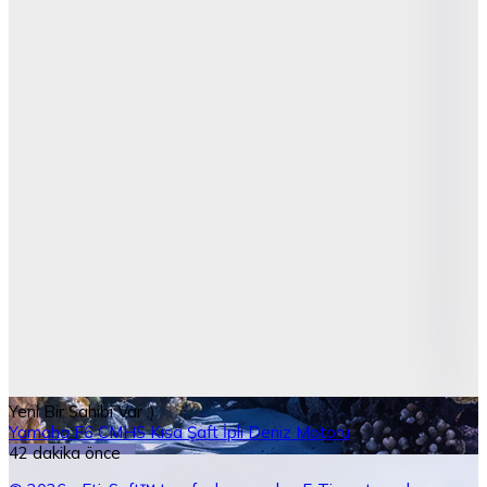
Yeni Bir Sahibi Var :)
Yamaha F6 CMHS Kısa Şaft İpli Deniz Motoru
42 dakika önce