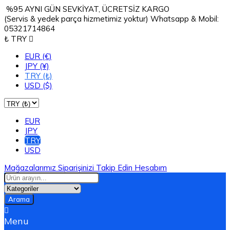
%95 AYNI GÜN SEVKİYAT, ÜCRETSİZ KARGO
(Servis & yedek parça hizmetimiz yoktur) Whatsapp & Mobil:
05321714864
₺ TRY

EUR (€)
JPY (¥)
TRY (₺)
USD ($)
EUR
JPY
TRY
USD
Mağazalarımız
Siparişinizi Takip Edin
Hesabım
Arama

Menu