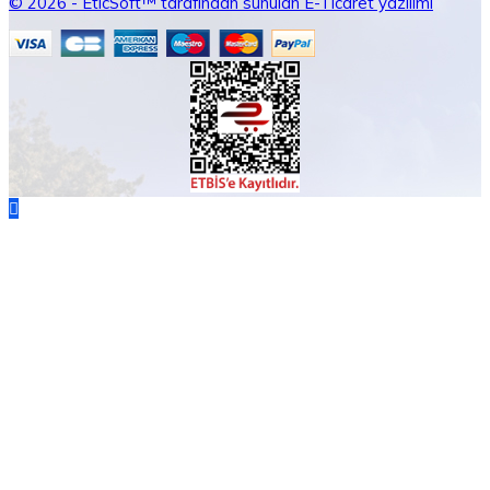
© 2026 - EticSoft™ tarafından sunulan E-Ticaret yazılımı
