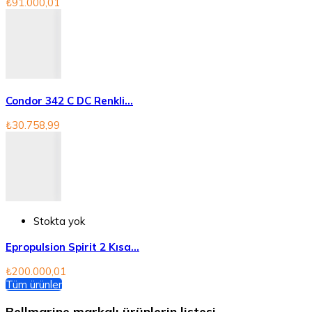
₺91.000,01
Condor 342 C DC Renkli...
₺30.758,99
Stokta yok
Epropulsion Spirit 2 Kısa...
₺200.000,01
Tüm ürünler
Bellmarine markalı ürünlerin listesi