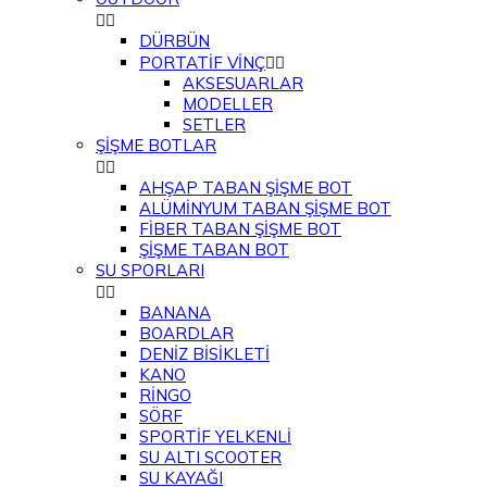


DÜRBÜN
PORTATİF VİNÇ


AKSESUARLAR
MODELLER
SETLER
ŞİŞME BOTLAR


AHŞAP TABAN ŞİŞME BOT
ALÜMİNYUM TABAN ŞİŞME BOT
FİBER TABAN ŞİŞME BOT
ŞİŞME TABAN BOT
SU SPORLARI


BANANA
BOARDLAR
DENİZ BİSİKLETİ
KANO
RİNGO
SÖRF
SPORTİF YELKENLİ
SU ALTI SCOOTER
SU KAYAĞI