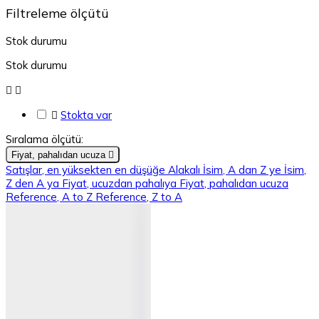
Filtreleme ölçütü
Stok durumu
Stok durumu



Stokta var
Sıralama ölçütü:
Fiyat, pahalıdan ucuza

Satışlar, en yüksekten en düşüğe
Alakalı
İsim, A dan Z ye
İsim,
Z den A ya
Fiyat, ucuzdan pahalıya
Fiyat, pahalıdan ucuza
Reference, A to Z
Reference, Z to A