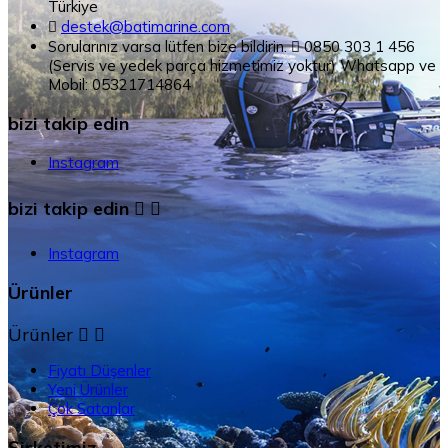
Türkiye

destek@batimarine.com
Sorularınız varsa lütfen bize bildirin.

0850 303 1 456
(Servis ve yedek parça hizmetimiz yoktur) Whatsapp ve
Mobil: 05321714864
bizi takip edin
Instagram
bizi takip edin


Instagram
Ürünler
Ürünler


Fiyatı Düşenler
Yeni Ürünler
Çok Satanlar
Şirketimiz