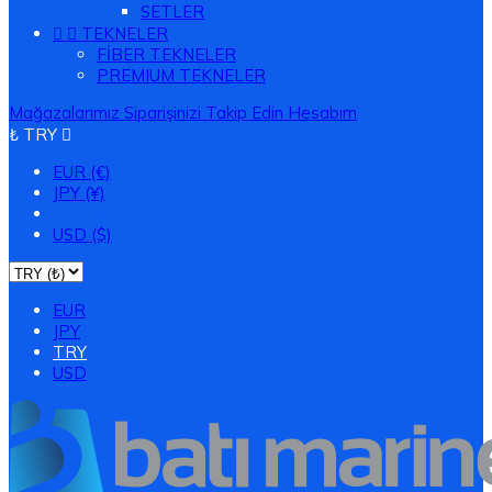
SETLER


TEKNELER
FİBER TEKNELER
PREMIUM TEKNELER
Mağazalarımız
Siparişinizi Takip Edin
Hesabım
₺ TRY

EUR (€)
JPY (¥)
TRY (₺)
USD ($)
EUR
JPY
TRY
USD