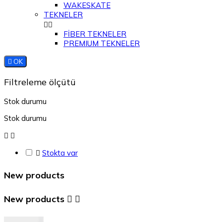
WAKESKATE
TEKNELER


FİBER TEKNELER
PREMIUM TEKNELER

OK
Filtreleme ölçütü
Stok durumu
Stok durumu



Stokta var
New products
New products

