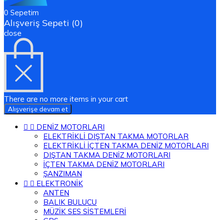
0
Sepetim
Alışveriş Sepeti (0)
close
There are no more items in your cart
Alışverişe devam et


DENİZ MOTORLARI
ELEKTRİKLİ DIŞTAN TAKMA MOTORLAR
ELEKTRİKLİ İÇTEN TAKMA DENİZ MOTORLARI
DIŞTAN TAKMA DENİZ MOTORLARI
İÇTEN TAKMA DENİZ MOTORLARI
ŞANZIMAN


ELEKTRONİK
ANTEN
BALIK BULUCU
MÜZİK SES SİSTEMLERİ