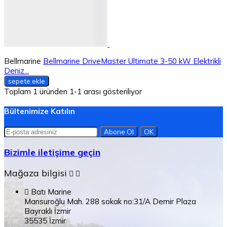
Bellmarine
Bellmarine DriveMaster Ultimate 3-50 kW Elektrikli
Deniz...
sepete ekle
Toplam 1 üründen 1-1 arası gösteriliyor
Bültenimize Katılın
Bizimle iletişime geçin
Mağaza bilgisi



Batı Marine
Mansuroğlu Mah. 288 sokak no:31/A Demir Plaza
Bayraklı İzmir
35535 İzmir