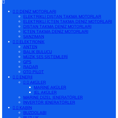



DENİZ MOTORLARI
ELEKTRİKLİ DIŞTAN TAKMA MOTORLAR
ELEKTRİKLİ İÇTEN TAKMA DENİZ MOTORLARI
DIŞTAN TAKMA DENİZ MOTORLARI
İÇTEN TAKMA DENİZ MOTORLARI
ŞANZIMAN


ELEKTRONİK
ANTEN
BALIK BULUCU
MÜZİK SES SİSTEMLERİ
GPS
RADAR
OTO PİLOT


ENERJİ


AKÜLER
MARİNE AKÜLER
JEL AKÜLER
MARINE DİZEL JENERATÖRLER
İNVERTÖR JENERATÖRLER


KABİN
BUZDOLABI
BUZLUK