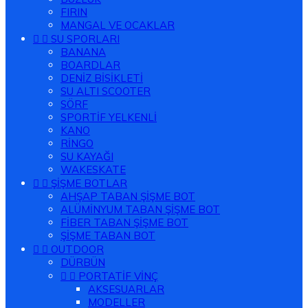
FIRIN
MANGAL VE OCAKLAR


SU SPORLARI
BANANA
BOARDLAR
DENİZ BİSİKLETİ
SU ALTI SCOOTER
SÖRF
SPORTİF YELKENLİ
KANO
RİNGO
SU KAYAĞI
WAKESKATE


ŞİŞME BOTLAR
AHŞAP TABAN ŞİŞME BOT
ALÜMİNYUM TABAN ŞİŞME BOT
FİBER TABAN ŞİŞME BOT
ŞİŞME TABAN BOT


OUTDOOR
DÜRBÜN


PORTATİF VİNÇ
AKSESUARLAR
MODELLER