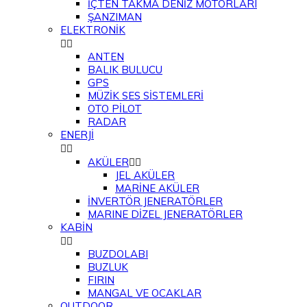
İÇTEN TAKMA DENİZ MOTORLARI
ŞANZIMAN
ELEKTRONİK


ANTEN
BALIK BULUCU
GPS
MÜZİK SES SİSTEMLERİ
OTO PİLOT
RADAR
ENERJİ


AKÜLER


JEL AKÜLER
MARİNE AKÜLER
İNVERTÖR JENERATÖRLER
MARINE DİZEL JENERATÖRLER
KABİN


BUZDOLABI
BUZLUK
FIRIN
MANGAL VE OCAKLAR
OUTDOOR