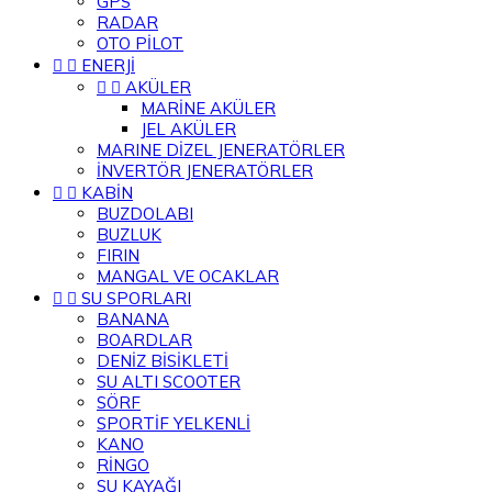
GPS
RADAR
OTO PİLOT


ENERJİ


AKÜLER
MARİNE AKÜLER
JEL AKÜLER
MARINE DİZEL JENERATÖRLER
İNVERTÖR JENERATÖRLER


KABİN
BUZDOLABI
BUZLUK
FIRIN
MANGAL VE OCAKLAR


SU SPORLARI
BANANA
BOARDLAR
DENİZ BİSİKLETİ
SU ALTI SCOOTER
SÖRF
SPORTİF YELKENLİ
KANO
RİNGO
SU KAYAĞI